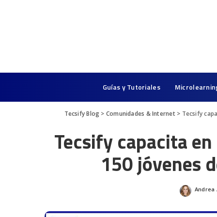
Guías y Tutoriales
Microlearnin
Tecsify Blog
>
Comunidades & Internet
>
Tecsify cap
Tecsify capacita e
150 jóvenes d
Andrea