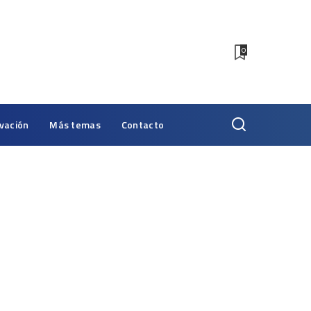
0
vación
Más temas
Contacto