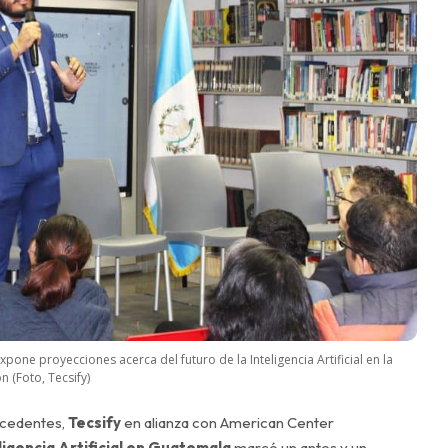
one proyecciones acerca del futuro de la Inteligencia Artificial en la
n (Foto, Tecsify)
ecedentes,
Tecsify
en alianza con American Center
ligencia Artificial en Guatemala
marcó un antes y un