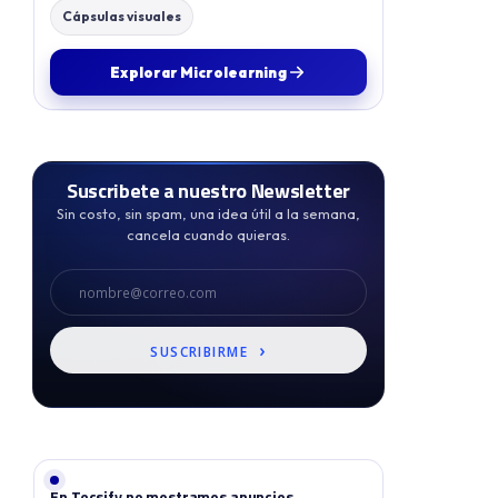
Cápsulas visuales
Explorar Microlearning
Suscribete a nuestro Newsletter
Sin costo, sin spam, una idea útil a la semana,
cancela cuando quieras.
Correo
›
SUSCRIBIRME
En Tecsify no mostramos anuncios