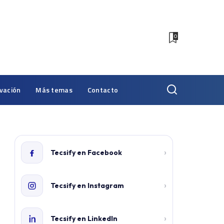
0
vación
Más temas
Contacto
›
Tecsify en Facebook
›
Tecsify en Instagram
›
Tecsify en LinkedIn