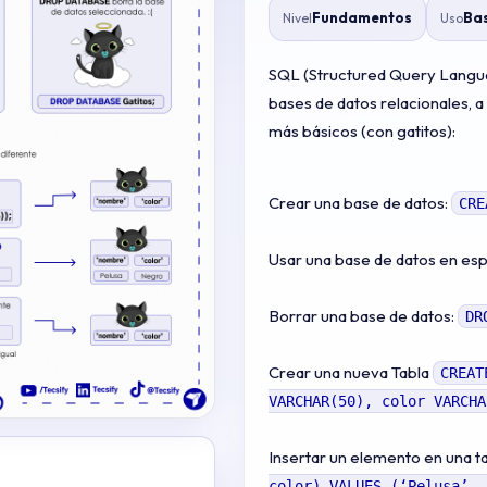
Fundamentos
Bas
Nivel
Uso
SQL (Structured Query Langua
bases de datos relacionales, 
más básicos (con gatitos):
Crear una base de datos:
CRE
Usar una base de datos en esp
Borrar una base de datos:
DR
Crear una nueva Tabla
CREAT
VARCHAR(50), color VARCHA
Insertar un elemento en una t
color) VALUES (‘Pelusa’, 