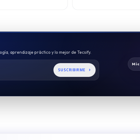
gía, aprendizaje práctico y lo mejor de Tecsify.
Mic
›
SUSCRIBIRME