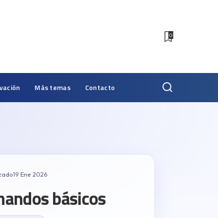
0
vación
Más temas
Contacto
izado
19 Ene 2026
mandos básicos